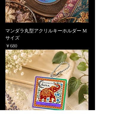
マンダラ丸型アクリルキーホルダー M
サイズ
価格
￥680