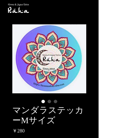
マンダラステッカ
ーMサイズ
価
￥280
格