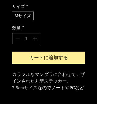
サイズ
*
Mサイズ
数量
*
カートに追加する
カラフルなマンダラに合わせてデザ
インされた丸型ステッカー。
7.5cmサイズなのでノートやPCなど
に貼っても存在感があってかわいい
です。
商品情報
サイズ 7.5x7.5cm、丸型。
返品・返金ポリシー
高い保護力が備わった優しい光沢仕上
げ
印刷の誤植がある場合は交換致します